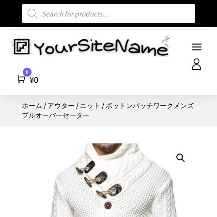
商
品
検
索
0
Cart
¥
0
ホーム
/
アウター
/
ニット
/ ボットンパッチワークメンズ
プルオーバーセーター