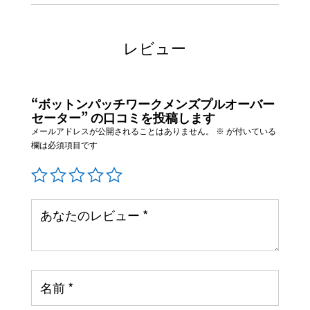
ー
ク
メ
レビュー
ン
ズ
プ
ル
“ボットンパッチワークメンズプルオーバー
オ
セーター” の口コミを投稿します
ー
メールアドレスが公開されることはありません。
※
が付いている
バ
欄は必須項目です
ー
セ
ー
タ
ー
個