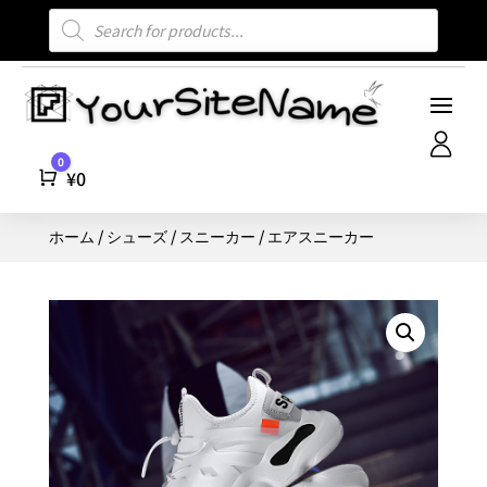
商
品
検
索
0
Cart
¥
0
ホーム
/
シューズ
/
スニーカー
/ エアスニーカー