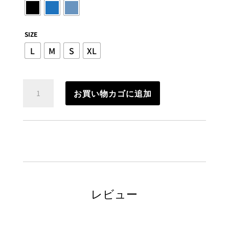
SIZE
L
M
S
XL
メ
お買い物カゴに追加
ン
ズ
ス
キ
ニ
ー
デ
ニ
ム
個
レビュー