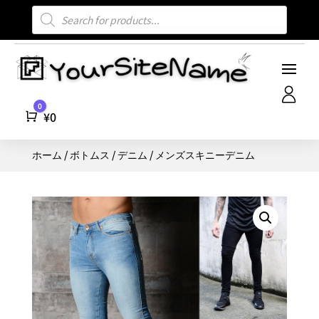
商
品
検
索
0
Cart
¥
0
ホーム
/
ボトムス
/
デニム
/ メンズスキニーデニム