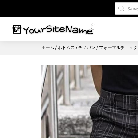
商
品
検
索
ホーム
/
ボトムス
/
チノパン
/ フォーマルチェッ