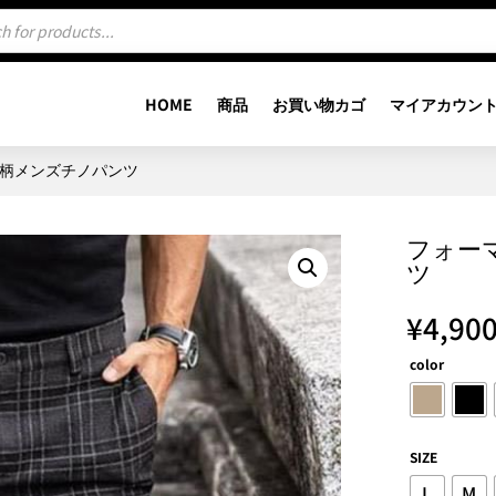
HOME
商品
お買い物カゴ
マイアカウン
ク柄メンズチノパンツ
フォー
ツ
¥
4,90
color
SIZE
L
M