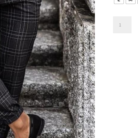
フ
ォ
ー
マ
ル
チ
ェ
ッ
ク
柄
メ
ン
ズ
チ
ノ
パ
ン
ツ
個