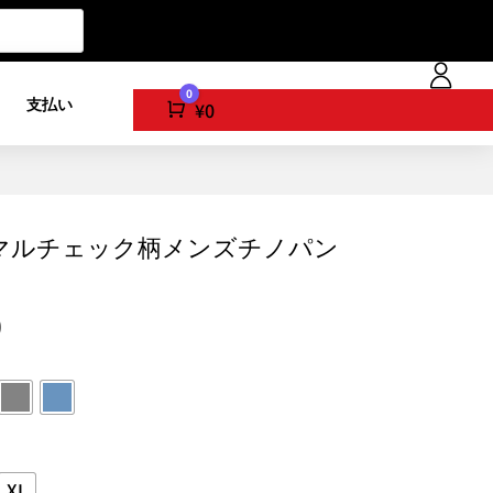
0
ト
支払い
Cart
¥
0
マルチェック柄メンズチノパン
0
XL