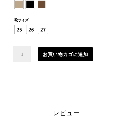
靴サイズ
25
26
27
レ
お買い物カゴに追加
ザ
ー
ワ
ー
ク
ブ
ー
ツ
個
レビュー