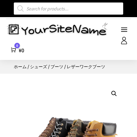
商
品
検
索
0
Cart
¥
0
ホーム
/
シューズ
/
ブーツ
/ レザーワークブーツ