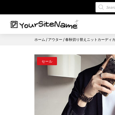
商
品
検
索
ホーム
/
アウター
/ 春秋切り替えニットカーディ
セール