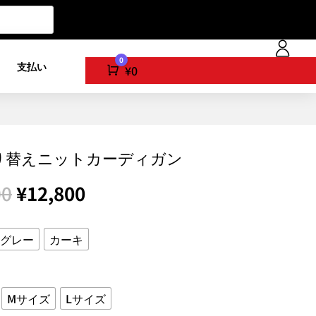
0
ト
支払い
Cart
¥
0
り替えニットカーディガン
元
現
00
¥
12,800
の
在
価
の
格
価
/グレー
カーキ
は
格
¥16,000
は
で
¥12,800
し
で
Mサイズ
Lサイズ
た。
す。