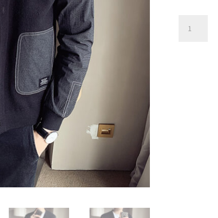
春
秋
切
り
替
え
ニ
ッ
ト
カ
ー
デ
ィ
ガ
ン
個