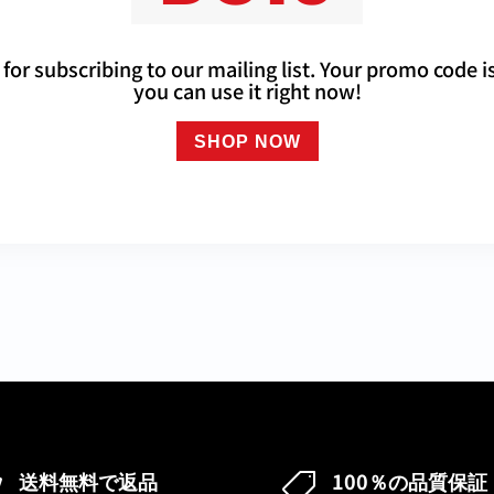
for subscribing to our mailing list. Your promo code i
you can use it right now!
SHOP NOW
送料無料で返品
100％の品質保証

