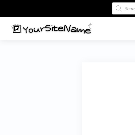
商
品
検
索