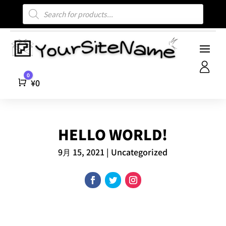
商
品
検
索
0
Cart
¥
0
HELLO WORLD!
9月 15, 2021
|
Uncategorized